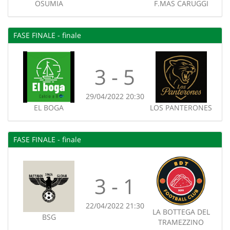
OSUMIA
F.MAS CARUGGI
FASE FINALE - finale
3 - 5
29/04/2022 20:30
EL BOGA
LOS PANTERONES
FASE FINALE - finale
3 - 1
22/04/2022 21:30
LA BOTTEGA DEL
BSG
TRAMEZZINO