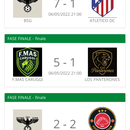
7 - 1
06/05/2022 21:00
BSG
ATLETICO DC
FASE FINALE - finale
5 - 1
06/05/2022 21:00
F.MAS CARUGGI
LOS PANTERONES
FASE FINALE - finale
2 - 2