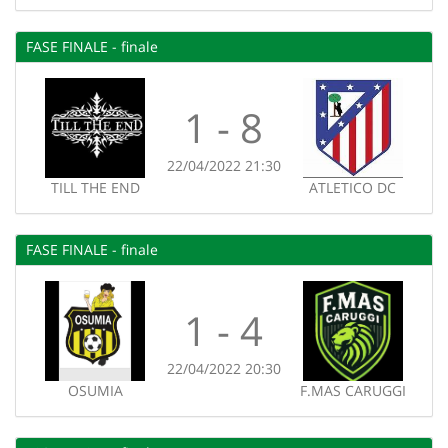
FASE FINALE - finale
1 - 8
22/04/2022 21:30
TILL THE END
ATLETICO DC
FASE FINALE - finale
1 - 4
22/04/2022 20:30
OSUMIA
F.MAS CARUGGI