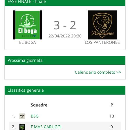
FASE FINALE - finale
3 - 2
22/04/2022 20:30
EL BOGA
LOS PANTERONES
Prossima giornata
Calendario completo >>
Classifica generale
Squadre
P
1.
BSG
10
2.
F.MAS CARUGGI
9