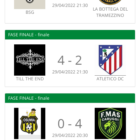
29/04/2022 21:30
LA BOTTEGA DEL
BSG
TRAMEZZINO
FASE FINALE - finale
4 - 2
29/04/2022 21:30
TILL THE END
ATLETICO DC
FASE FINALE - finale
0 - 4
29/04/2022 20:30